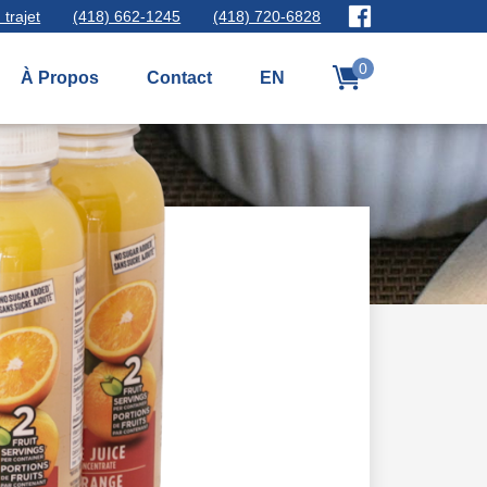
 trajet
(418) 662-1245
(418) 720-6828
0
À Propos
Contact
EN