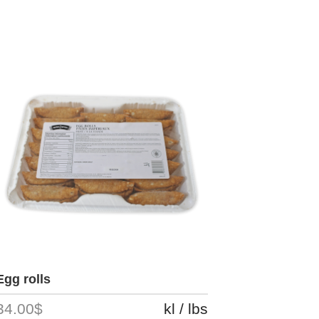
Egg rolls
34.00$
kl / lbs