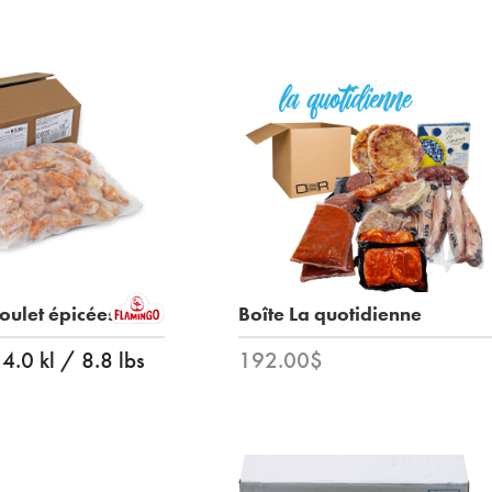
poulet épicées
Boîte La quotidienne
4.0 kl / 8.8 lbs
192.00$