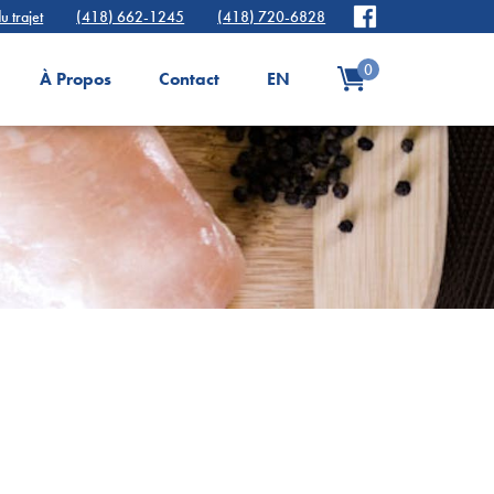
u trajet
(418) 662-1245
(418) 720-6828
0
À Propos
Contact
EN